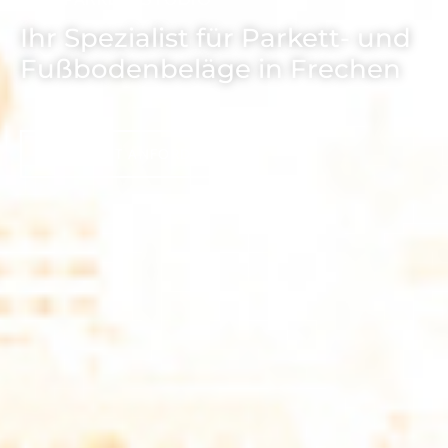
Ihr Spezialist für Parkett- und
Fußbodenbeläge in Frechen
ANGEBOT ANFORDERN